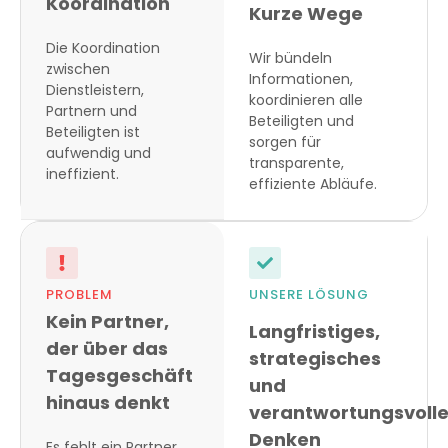
Koordination
Kurze Wege
Die Koordination
Wir bündeln
zwischen
Informationen,
Dienstleistern,
koordinieren alle
Partnern und
Beteiligten und
Beteiligten ist
sorgen für
aufwendig und
transparente,
ineffizient.
effiziente Abläufe.
PROBLEM
UNSERE LÖSUNG
Kein Partner,
Langfristiges,
der über das
strategisches
Tagesgeschäft
und
hinaus denkt
verantwortungsvoll
Denken
Es fehlt ein Partner,