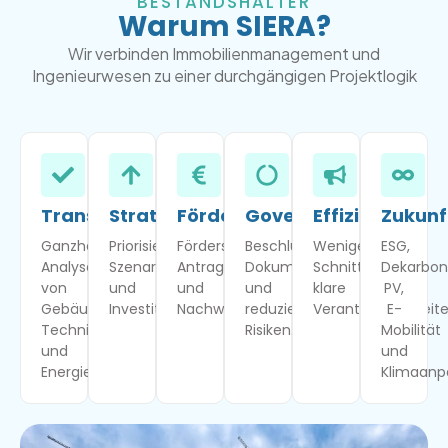
BESTANDSHALTER
Warum SIERA?
Wir verbinden Immobilienmanagement und
Ingenieurwesen zu einer durchgängigen Projektlogik
Transparenz
Strategie
Förderung
Governance
Effizienz
Zukunf
Ganzheitliche
Priorisierung,
Förderstrategie,
Beschlussfähigkeit,
Weniger
ESG,
Analyse
Szenarien
Antragstellung
Dokumentation
Schnittstellen,
Dekarboni
von
und
und
und
klare
PV,
Gebäude,
Investitionsplanung.
Nachweisführung.
reduzierte
Verantwortlichkeite
E-
Technik
Risiken.
Mobilität
und
und
Energie.
Klimaanp