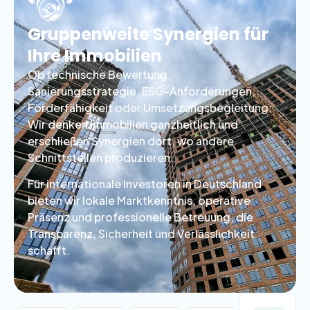
Gruppenweite Synergien für
Ihre Immobilien
Ob technische Bewertung,
Sanierungsstrategie, ESG-Anforderungen,
Förderfähigkeit oder Umsetzungsbegleitung:
Wir denken Immobilien ganzheitlich und
erschließen Synergien dort, wo andere
Schnittstellen produzieren.
Für
internationale Investoren
in Deutschland
bieten wir lokale Marktkenntnis, operative
Präsenz und professionelle Betreuung, die
Transparenz, Sicherheit und Verlässlichkeit
schafft.