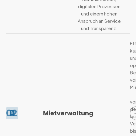
digitalen Prozessen
und einem hohen
Anspruch an Service
und Transparenz.
Ef
ka
un
op
Be
vo
Mi
–
vo
de
02
Mietverwaltung
la
Ve
bi