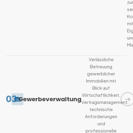
zu
se
Ko
mi
Ei
un
Mi
Verlässliche
Betreuung
gewerblicher
Immobilien mit
Blick auf
Wirtschaftlichkeit,
03
Gewerbeverwaltung
Vertragsmanagement,
technische
Anforderungen
und
professionelle