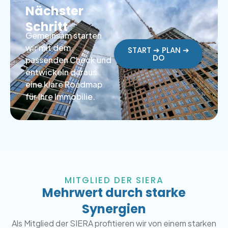
Nächster
Schritt
Gemeinsam starten
wir mit dem
START ➔ PLAN ➔
DO
passenden Check und
entwickeln daraus
eine klare Roadmap
für Ihre Immobilie.
MITGLIED DER SIERA
Mehrwert durch starke
Synergien
Als Mitglied der SIERA profitieren wir von einem starken