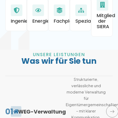
Mitglied
Ingenieurgesellschaften
Energieberater
Fachplaner
Spezialisten
der
SIERA
UNSERE LEISTUNGEN
Was wir für Sie tun
Strukturierte,
verlässliche und
moderne Verwaltung
für
Eigentümergemeinschafte
01
WEG-Verwaltung
– mit klarer
Kommunikation,