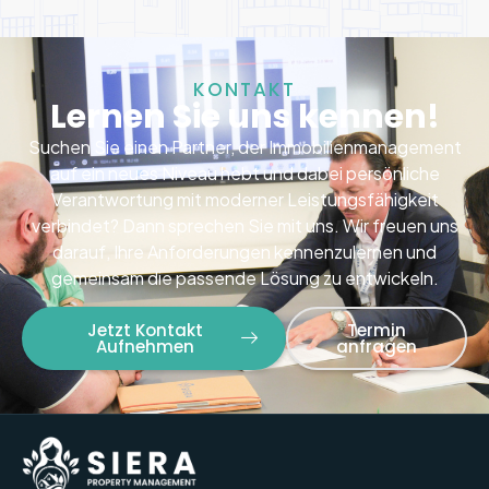
KONTAKT
Lernen Sie uns kennen!
Suchen Sie einen Partner, der Immobilienmanagement
auf ein neues Niveau hebt und dabei persönliche
Verantwortung mit moderner Leistungsfähigkeit
verbindet? Dann sprechen Sie mit uns. Wir freuen uns
darauf, Ihre Anforderungen kennenzulernen und
gemeinsam die passende Lösung zu entwickeln.
Jetzt Kontakt
Termin
Aufnehmen
anfragen