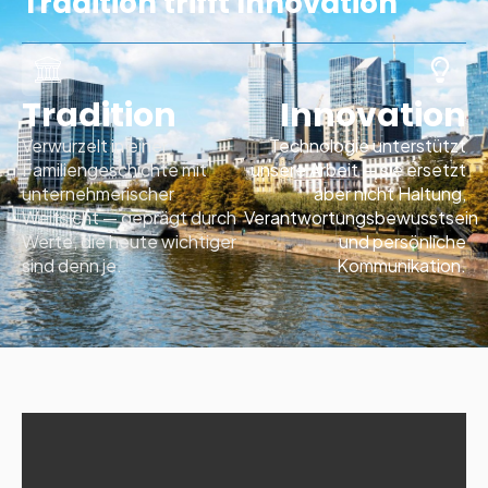
Tradition trifft Innovation
Tradition
Innovation
Verwurzelt in einer
Technologie unterstützt
Familiengeschichte mit
unsere Arbeit — sie ersetzt
unternehmerischer
aber nicht Haltung,
Weitsicht — geprägt durch
Verantwortungsbewusstsein
Werte, die heute wichtiger
und persönliche
sind denn je.
Kommunikation.